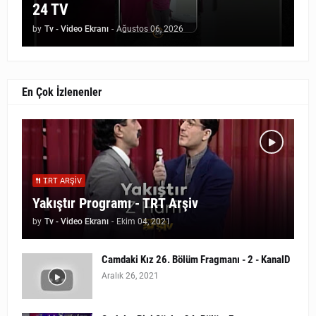
24 TV
by
Tv - Video Ekranı
-
Ağustos 06, 2026
En Çok İzlenenler
TRT ARŞIV
Yakıştır Programı - TRT Arşiv
by
Tv - Video Ekranı
-
Ekim 04, 2021
Camdaki Kız 26. Bölüm Fragmanı - 2 - KanalD
Aralık 26, 2021