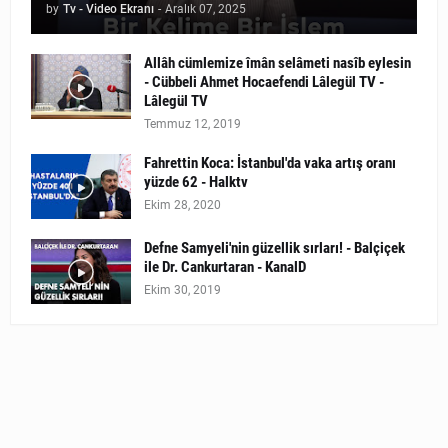
by
Tv - Video Ekranı
-
Aralık 07, 2025
Allâh cümlemize îmân selâmeti nasîb eylesin
- Cübbeli Ahmet Hocaefendi Lâlegül TV -
Lâlegül TV
Temmuz 12, 2019
Fahrettin Koca: İstanbul'da vaka artış oranı
yüzde 62 - Halktv
Ekim 28, 2020
Defne Samyeli'nin güzellik sırları! - Balçiçek
ile Dr. Cankurtaran - KanalD
Ekim 30, 2019