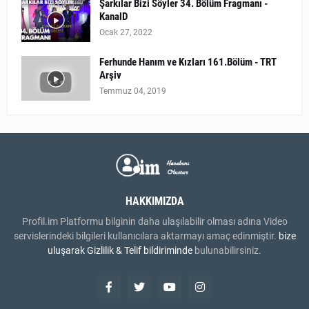
Şarkılar Bizi Söyler 34. Bölüm Fragmanı -
KanalD
Ocak 27, 2022
Ferhunde Hanım ve Kızları 161.Bölüm - TRT
Arşiv
Temmuz 04, 2019
HAKKIMIZDA
Profil.im Platformu bilginin daha ulaşılabilir olması adına Video
servislerindeki bilgileri kullanıcılara aktarmayı amaç edinmiştir.
bize
uluşarak
Gizlilik & Telif bildiriminde
bulunabilirsiniz.