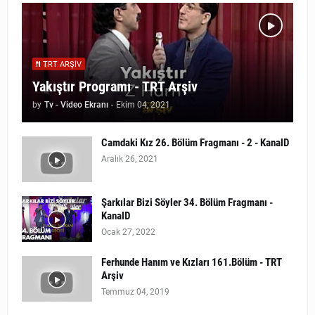
TRT ARŞIV
Yakıştır Programı - TRT Arşiv
by
Tv - Video Ekranı
-
Ekim 04, 2021
Camdaki Kız 26. Bölüm Fragmanı - 2 - KanalD
Aralık 26, 2021
Şarkılar Bizi Söyler 34. Bölüm Fragmanı -
KanalD
Ocak 27, 2022
Ferhunde Hanım ve Kızları 161.Bölüm - TRT
Arşiv
Temmuz 04, 2019