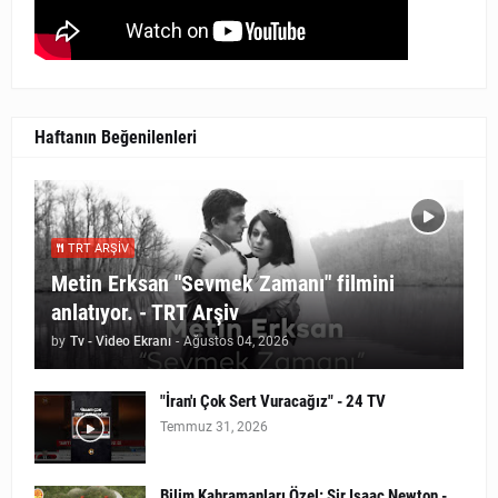
Haftanın Beğenilenleri
TRT ARŞIV
Metin Erksan "Sevmek Zamanı" filmini
anlatıyor. - TRT Arşiv
by
Tv - Video Ekranı
-
Ağustos 04, 2026
"İran'ı Çok Sert Vuracağız" - 24 TV
Temmuz 31, 2026
Bilim Kahramanları Özel: Sir Isaac Newton -