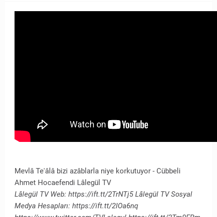
Mevlâ Te'âlâ bizi azâblarla niye korkutuyor - Cübbeli
Ahmet Hocaefendi Lâlegül TV
Lâlegül TV Web: https://ift.tt/2TrNTj5 Lâlegül TV Sosyal
Medya Hesapları: https://ift.tt/2IOa6nq