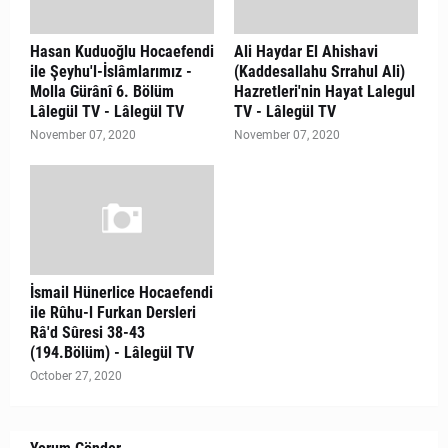
Hasan Kuduoğlu Hocaefendi
Ali Haydar El Ahishavi
ile Şeyhu'l-İslâmlarımız -
(Kaddesallahu Srrahul Ali)
Molla Gürânî 6. Bölüm
Hazretleri'nin Hayat Lalegul
Lâlegül TV - Lâlegül TV
TV - Lâlegül TV
November 07, 2020
November 07, 2020
İsmail Hünerlice Hocaefendi
ile Rûhu-l Furkan Dersleri
Râ'd Sûresi 38-43
(194.Bölüm) - Lâlegül TV
October 27, 2020