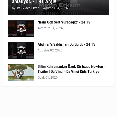
anlatıyor. - TRT Arşiv
by
Tv - Video Ekranı
-
Ağustos 04, 2026
"İran'ı Çok Sert Vuracağız" - 24 TV
Temmuz 31, 2026
Abd İran'a Saldırıları Durdurdu - 24 TV
Ağustos 02, 2026
Bilim Kahramanları Özel: Sir Isaac Newton -
Trailer | Da Vinci - Da Vinci Kids Türkiye
Ocak 01, 2020