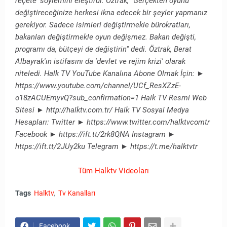
reçete' söylemini eleştirdi. Öztrak, "Gerçekten oyunu
değiştireceğinize herkesi ikna edecek bir şeyler yapmanız
gerekiyor. Sadece isimleri değiştirmekle bürokratları,
bakanları değiştirmekle oyun değişmez. Bakan değişti,
programı da, bütçeyi de değiştirin" dedi. Öztrak, Berat
Albayrak'ın istifasını da 'devlet ve rejim krizi' olarak
niteledi. Halk TV YouTube Kanalına Abone Olmak İçin: ►
https://www.youtube.com/channel/UCf_ResXZzE-
o18zACUEmyvQ?sub_confirmation=1 Halk TV Resmi Web
Sitesi ► http://halktv.com.tr/ Halk TV Sosyal Medya
Hesapları: Twitter ► https://www.twitter.com/halktvcomtr
Facebook ► https://ift.tt/2rk8QNA Instagram ►
https://ift.tt/2JUy2ku Telegram ► https://t.me/halktvtr
Tüm Halktv Videoları
Tags
Halktv
Tv Kanalları
Facebook