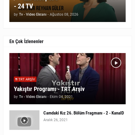
- 24 TV
by
Tv - Video Ekranı
-
Ağustos 08, 2026
En Çok İzlenenler
TRT ARŞIV
Yakıştır Programı - TRT Arşiv
by
Tv - Video Ekranı
-
Ekim 04, 2021
Camdaki Kız 26. Bölüm Fragmanı - 2 - KanalD
Aralık 26, 2021