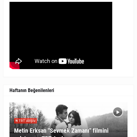
Haftanın Beğenilenleri
TRT ARŞIV
Metin Erksan "Sevmek Zamanı" filmini