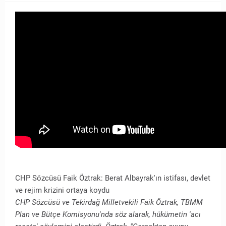
CHP Sözcüsü Faik Öztrak: Berat Albayrak'ın istifası, devlet
ve rejim krizini ortaya koydu
CHP Sözcüsü ve Tekirdağ Milletvekili Faik Öztrak, TBMM
Plan ve Bütçe Komisyonu'nda söz alarak, hükümetin 'acı