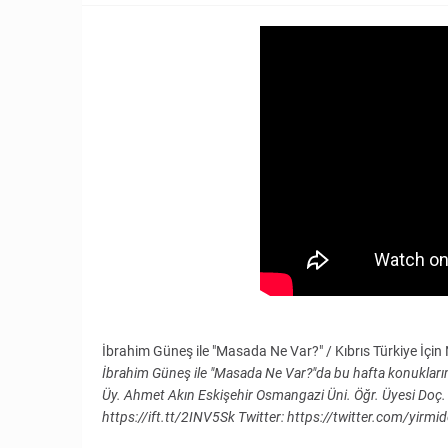
İbrahim Güneş ile "Masada Ne Var?" / Kıbrıs Türkiye İçi
İbrahim Güneş ile "Masada Ne Var?"da bu hafta konuklarım
Üy. Ahmet Akın Eskişehir Osmangazi Üni. Öğr. Üyesi Do
https://ift.tt/2INV5Sk Twitter: https://twitter.com/yirmi