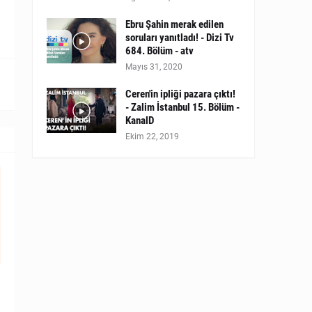
Ebru Şahin merak edilen
soruları yanıtladı! - Dizi Tv
684. Bölüm - atv
Mayıs 31, 2020
Ceren'in ipliği pazara çıktı!
- Zalim İstanbul 15. Bölüm -
KanalD
Ekim 22, 2019
4