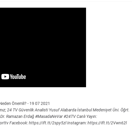
n Neden Önemli? - 19 07 2021
ız; 24 TV Güvenlik Analisti Yusuf Alabarda İstanbul Medeniyet Üni. Öğrt.
ç. Dr. Ramazan Erdağ #MasadaNeVar #24TV Canlı Yayın:
dorttv Facebook: https://ift.tt/2spy5zl Instagram: https://ift.tt/2Vwn62l