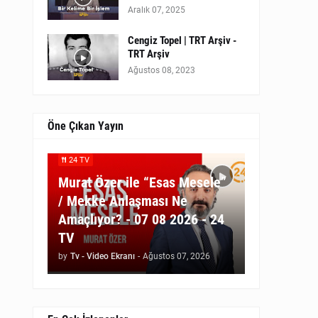
Aralık 07, 2025
Cengiz Topel | TRT Arşiv -
TRT Arşiv
Ağustos 08, 2023
Öne Çıkan Yayın
24 TV
Murat Özer ile “Esas Mesele”
/ Mekke Anlaşması Ne
Amaçlıyor? - 07 08 2026 - 24
TV
by
Tv - Video Ekranı
-
Ağustos 07, 2026