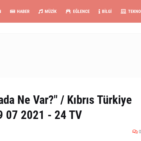
N
HABER
MÜZIK
EĞLENCE
BILGI
TEKNO
da Ne Var?" / Kıbrıs Türkiye
9 07 2021 - 24 TV