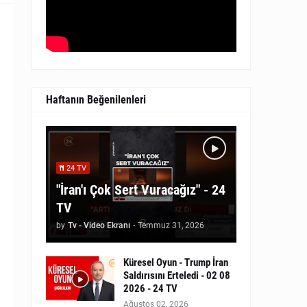
Haftanın Beğenilenleri
24 TV
"İran'ı Çok Sert Vuracağız" - 24
TV
by
Tv - Video Ekranı
-
Temmuz 31, 2026
Küresel Oyun - Trump İran
Saldırısını Erteledi - 02 08
2026 - 24 TV
Ağustos 02, 2026