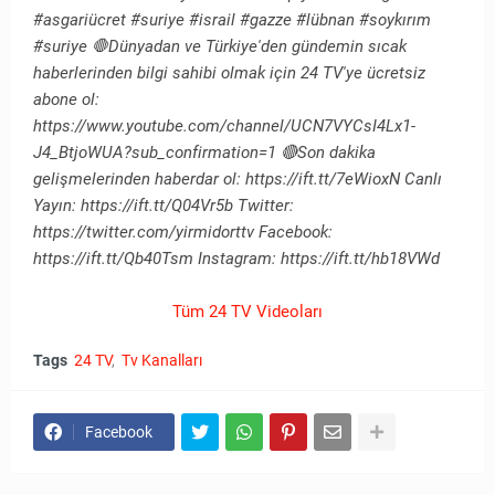
#asgariücret #suriye #israil #gazze #lübnan #soykırım
#suriye 🛑Dünyadan ve Türkiye'den gündemin sıcak
haberlerinden bilgi sahibi olmak için 24 TV'ye ücretsiz
abone ol:
https://www.youtube.com/channel/UCN7VYCsI4Lx1-
J4_BtjoWUA?sub_confirmation=1 🔴Son dakika
gelişmelerinden haberdar ol: https://ift.tt/7eWioxN Canlı
Yayın: https://ift.tt/Q04Vr5b Twitter:
https://twitter.com/yirmidorttv Facebook:
https://ift.tt/Qb40Tsm Instagram: https://ift.tt/hb18VWd
Tüm 24 TV Videoları
Tags
24 TV
Tv Kanalları
Facebook