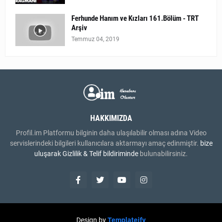
Ferhunde Hanım ve Kızları 161.Bölüm - TRT
Arşiv
Temmuz 04, 2019
HAKKIMIZDA
Profil.im Platformu bilginin daha ulaşılabilir olması adına Video
servislerindeki bilgileri kullanıcılara aktarmayı amaç edinmiştir.
bize
uluşarak
Gizlilik & Telif bildiriminde
bulunabilirsiniz.
Design by
Templateify