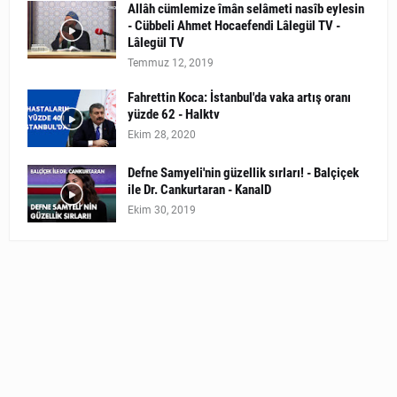
Allâh cümlemize îmân selâmeti nasîb eylesin
- Cübbeli Ahmet Hocaefendi Lâlegül TV -
Lâlegül TV
Temmuz 12, 2019
Fahrettin Koca: İstanbul'da vaka artış oranı
yüzde 62 - Halktv
Ekim 28, 2020
Defne Samyeli'nin güzellik sırları! - Balçiçek
ile Dr. Cankurtaran - KanalD
Ekim 30, 2019