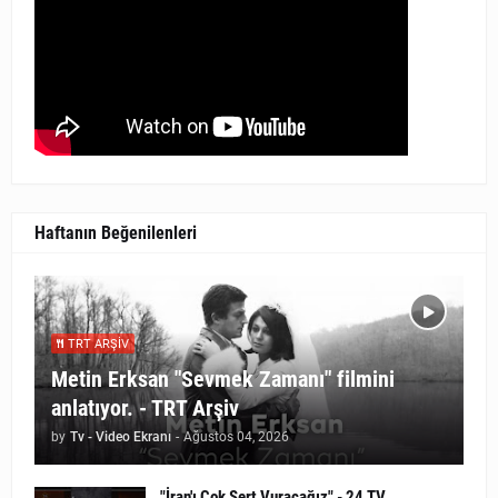
Haftanın Beğenilenleri
TRT ARŞIV
Metin Erksan "Sevmek Zamanı" filmini
anlatıyor. - TRT Arşiv
by
Tv - Video Ekranı
-
Ağustos 04, 2026
"İran'ı Çok Sert Vuracağız" - 24 TV