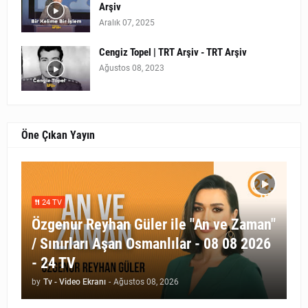
Arşiv
Aralık 07, 2025
Cengiz Topel | TRT Arşiv - TRT Arşiv
Ağustos 08, 2023
Öne Çıkan Yayın
24 TV
Özgenur Reyhan Güler ile "An ve Zaman"
/ Sınırları Aşan Osmanlılar - 08 08 2026
- 24 TV
by
Tv - Video Ekranı
-
Ağustos 08, 2026