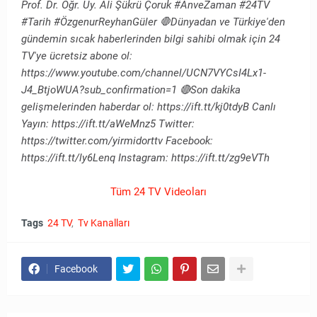
Prof. Dr. Öğr. Üy. Ali Şükrü Çoruk #AnveZaman #24TV
#Tarih #ÖzgenurReyhanGüler 🛑Dünyadan ve Türkiye'den
gündemin sıcak haberlerinden bilgi sahibi olmak için 24
TV'ye ücretsiz abone ol:
https://www.youtube.com/channel/UCN7VYCsI4Lx1-
J4_BtjoWUA?sub_confirmation=1 🔴Son dakika
gelişmelerinden haberdar ol: https://ift.tt/kj0tdyB Canlı
Yayın: https://ift.tt/aWeMnz5 Twitter:
https://twitter.com/yirmidorttv Facebook:
https://ift.tt/ly6Lenq Instagram: https://ift.tt/zg9eVTh
Tüm 24 TV Videoları
Tags
24 TV
Tv Kanalları
Facebook